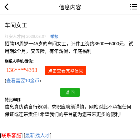
信息内容
车间女工
红安人才网 2026.08.07
举报
招聘18周岁一45岁的车间女工，计件工资约3500一5000元，试
用期2个月，交五险，有年薪假，年底福利
联系人手机/微信：
136****4393
点击查看完整信息
(
查看需要10金币
)
特此声明：
信息真伪请自行辨别，求职应聘须谨慎，网站对此不承担任何
保证或连带责任! 希望我们的平台能为您带来更多的便利！
[
联系客服
]
[
最新找人才
]